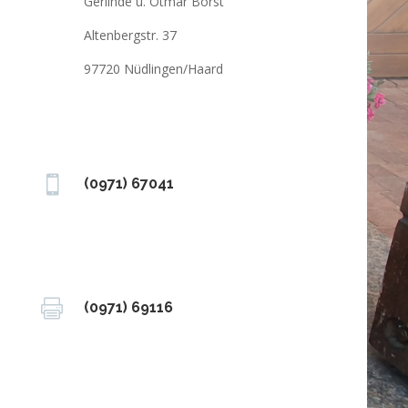
Gerlinde u. Otmar Borst
Altenbergstr. 37
97720 Nüdlingen/Haard

(0971) 67041

(0971) 69116