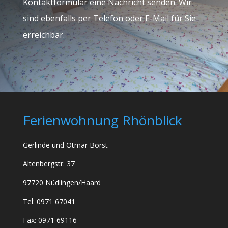
Kontaktformular eine Nachricht senden. Wir
sind ebenfalls per Telefon oder E-Mail für Sie
erreichbar.
Ferienwohnung Rhönblick
Gerlinde und Otmar Borst
Altenbergstr. 37
97720 Nüdlingen/Haard
Tel: 0971 67041
Fax: 0971 69116