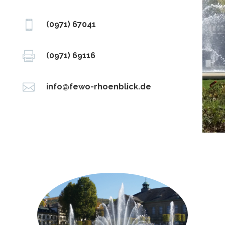

(0971) 67041

(0971) 69116

info@fewo-rhoenblick.de